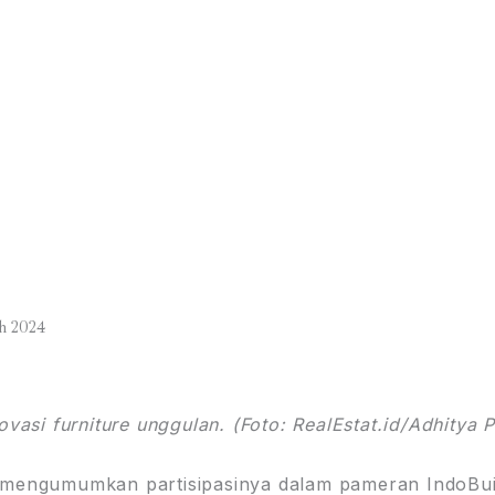
h 2024
asi furniture unggulan. (Foto: RealEstat.id/Adhitya P
 mengumumkan partisipasinya dalam pameran IndoBui