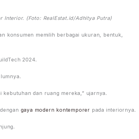
nterior. (Foto: RealEstat.id/Adhitya Putra)
an konsumen memilih berbagai ukuran, bentuk,
uildTech 2024.
elumnya.
 kebutuhan dan ruang mereka,” ujarnya.
 dengan
gaya modern kontemporer
pada interiornya.
njung.