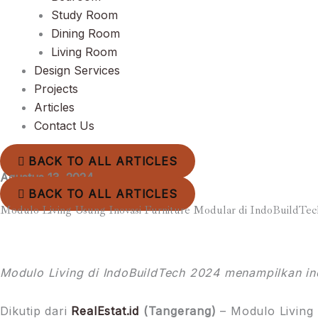
Study Room
Dining Room
Living Room
Design Services
Projects
Articles
Contact Us
BACK TO ALL ARTICLES
Agustus 13, 2024
BACK TO ALL ARTICLES
Modulo Living Usung Inovasi Furniture Modular di IndoBuildTec
Modulo Living di IndoBuildTech 2024 menampilkan inov
Dikutip dari
RealEstat.id
(Tangerang)
– Modulo Living